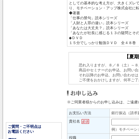
としての基本的な考え方が、大きくズレ
り、モチベーション・アップ株式会社に
◆著書
「仕事の禁句」読本シリーズ
「人財と人罪の違い」読本シリーズ
「あなたは大丈夫？」読本シリーズ
「あなたが社長に感じる１３の疑問とそ
◆ＤＶＤ
１５分でしっかり勉強ＤＶＤ 全４８巻
【夏期
恐れ入りますが、８／８（土）～８
商品やセミナーのお申込、お問い合
それ以降のお申込、お問い合わせ
ご不便をおかけしますが、何卒ご了
※ご同業者様からのお申し込みは、ご遠慮
お支払い方法
銀行振込（請求
貴社名
必須
ご質問・ご不明点は
例）モチベーシ
お電話ください
役職