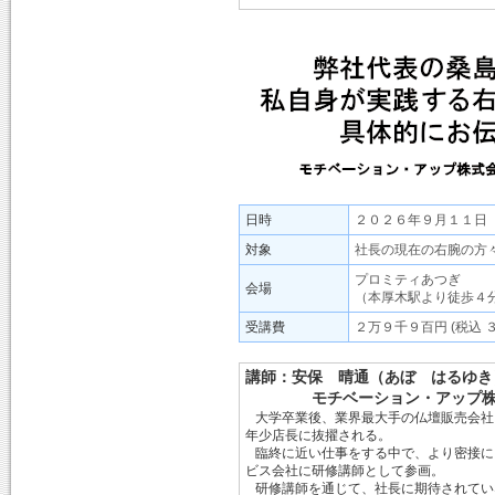
日時
２０２６年９月１１日
対象
社長の現在の右腕の方
プロミティあつぎ
会場
（本厚木駅より徒歩４
受講費
２万９千９百円 (税込 
講師：安保 晴通（あぼ はるゆき
モチベーション・アップ株式
大学卒業後、業界最大手の仏壇販売会社
年少店長に抜擢される。
臨終に近い仕事をする中で、より密接に
ビス会社に研修講師として参画。
研修講師を通じて、社長に期待されてい