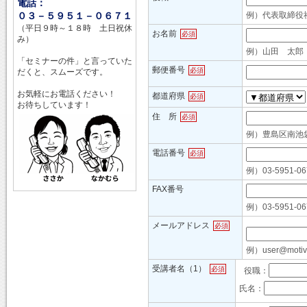
電話：
０３－５９５１－０６７１
例）代表取締役
（平日９時～１８時 土日祝休
お名前
必須
み）
例）山田 太郎
「セミナーの件」と言っていた
郵便番号
必須
だくと、スムーズです。
お気軽にお電話ください！
都道府県
必須
お待ちしています！
住 所
必須
例）豊島区南池袋3
電話番号
必須
例）03-5951-06
FAX番号
例）03-5951-06
メールアドレス
必須
例）user@motivat
受講者名（1）
必須
役職：
氏名：