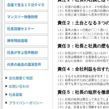
会議で見る１５分ＤＶＤ
（１）社長の右腕とはＮＯ．２や役員の
（２）社長を補佐することが真の右腕の
（３）社長と違う目線から意見や苦言を
マンスリー映像研修
責任２：土台となる３つ
社長目線セミナー
（１）基本人格１＝行動が〇〇！遅いこ
（２）基本人格２＝〇〇にこだわる！右
（３）基本人格３＝常に〇〇良くできる
禅寺特訓道場
責任３：社長と社員の壁
社長が学ぶ音声教材
（１）社長はすべてを説明しないもの！
（２）社長は職場全てを直接見られない
（３）あなた自身が、社長や上司や部下
代表の桑島の講演音声
責任４：全社利益を出す
（１）そもそも全社利益を必ず出す！と
会社概要と地図
（２）結果を出すために必要なことはト
（３）部下を育てなければ全社利益は増
お問い合わせ
責任５：社長の短所を徹
社員募集
（１）社長の短所は際立って見えてしま
プライバシーポリシー
（２）社長の短所だけを見て、社長を誤
（３）さあ、社長を深く理解するための