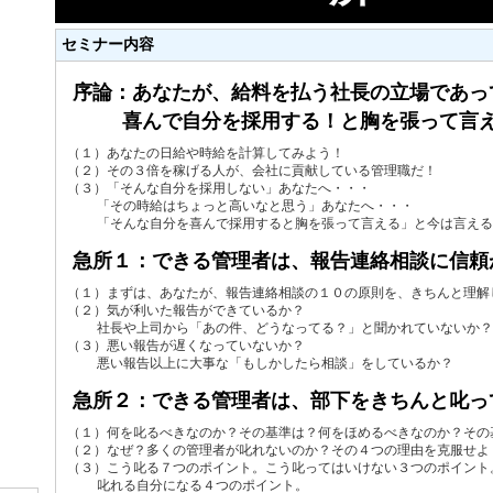
セミナー内容
序論：あなたが、給料を払う社長の立場であっ
喜んで自分を採用する！と胸を張って言え
（１）あなたの日給や時給を計算してみよう！
（２）その３倍を稼げる人が、会社に貢献している管理職だ！
（３）「そんな自分を採用しない」あなたへ・・・
「その時給はちょっと高いなと思う」あなたへ・・・
「そんな自分を喜んで採用すると胸を張って言える」と今は言える
急所１：できる管理者は、報告連絡相談に信頼
（１）まずは、あなたが、報告連絡相談の１０の原則を、きちんと理解
（２）気が利いた報告ができているか？
社長や上司から「あの件、どうなってる？」と聞かれていないか？
（３）悪い報告が遅くなっていないか？
悪い報告以上に大事な「もしかしたら相談」をしているか？
急所２：できる管理者は、部下をきちんと叱っ
（１）何を叱るべきなのか？その基準は？何をほめるべきなのか？その
（２）なぜ？多くの管理者が叱れないのか？その４つの理由を克服せよ
（３）こう叱る７つのポイント。こう叱ってはいけない３つのポイント
叱れる自分になる４つのポイント。