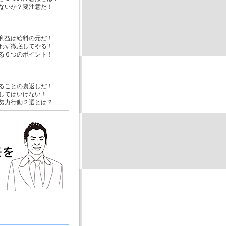
ないか？要注意だ！
利益は給料の元だ！
れず徹底してやる！
る６つのポイント！
ることの裏返しだ！
してはいけない！
努力行動２選とは？