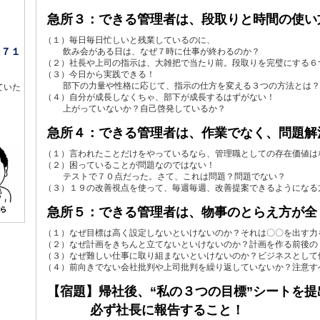
急所３：できる管理者は、段取りと時間の使い
（１）毎日毎日忙しいと残業しているのに、
６７１
飲み会がある日は、なぜ７時に仕事が終わるのか？
（２）社長や上司の指示は、大雑把で当たり前。段取りを完璧にする６
（３）今日から実践できる！
部下の力量や性格に応じて、指示の仕方を変える３つの方法とは？
ていた
（４）自分が成長しなくちゃ、部下が成長するはずがない！
上がっていないか？自己啓発しているか？
！
急所４：できる管理者は、作業でなく、問題解
（１）言われたことだけをやっているなら、管理職としての存在価値は
（２）困っていることが問題なのではない！
テストで７０点だった。さて、これは問題？問題でない？
（３）１９の改善視点を使って、毎週毎週、改善提案できるようになる
急所５：できる管理者は、物事のとらえ方が全
（１）なぜ目標は高く設定しないといけないのか？それは〇〇を出す力
（２）なぜ計画をきちんと立てないといけないのか？計画を作る前後の
（３）なぜ難しい仕事に取り組まないといけないのか？ビジネスとして
（４）前向きでない会社批判や上司批判を繰り返していないか？注意す
【宿題】帰社後、“私の３つの目標”シートを提
必ず社長に報告すること！