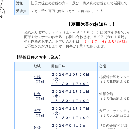
対象
社長の現在の右腕の方々 及び 将来真の右腕として活躍して
受講費
２万９千９百円
/１人
(税込 ３万２千８百９拾円)
【夏期休業のお知らせ】
恐れ入りますが、８／８（土）～８／１６（日）はお休みさせてい
商品やセミナーのお申込、お問い合わせは、８／７（金）１５時ま
それ以降のお申込、お問い合わせは、
８／１７（月）より順次対応
ご不便をおかけしますが、何卒ご了承くださいませ。
【開催日程とお申し込み】
地域
開催日時
会場
２０２６年１０月２０日
札幌
札幌総合卸センタ
（火）
（詳細）
（ＪＲ札幌駅より
１３：３０～１７：００
２０２６年１１月１１日
仙台
仙都会館
（水）
（詳細）
（ＪＲ仙台駅より
１３：３０～１７：００
２０２６年１１月１７日
大宮
大宮ソニックシテ
（火）
（詳細）
（ＪＲ大宮駅西口
１３：３０～１７：００
２０２６年９月１７日
リロの会議室 池袋
池袋