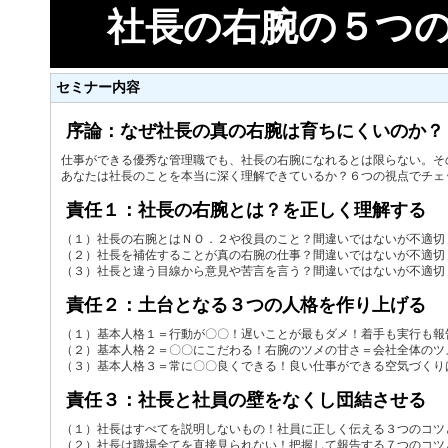
社長の右腕の５つ
セミナー内容
序論：なぜ社長の真の右腕は育ちにくいのか？
仕事ができる優秀な管理職でも、社長の右腕になれるとは限らない。そ
あなたは社長のことを本当に深く理解できているか？６つの視点でチェ
責任１：社長の右腕とは？を正しく理解する
（１）社長の右腕とはＮＯ．２や役員のこと？間違いではないが不適切
（２）社長を補佐することが真の右腕の仕事？間違いではないが不適切
（３）社長と違う目線から意見や苦言を言う？間違いではないが不適切
責任２：土台となる３つの人格を作り上げる
（１）基本人格１＝行動が〇〇！遅いことが最もダメ！着手も実行も報
（２）基本人格２＝〇〇にこだわる！右腕のツメの甘さ＝会社全体のツ
（３）基本人格３＝常に〇〇良くできる！良い仕事ができる空気づくり
責任３：社長と社員の壁をなくし団結させる
（１）社長はすべてを説明しないもの！社員に正しく伝える３つのコツ
（２）社長は職場全てを直接見られない！把握して報告する７つのコツ