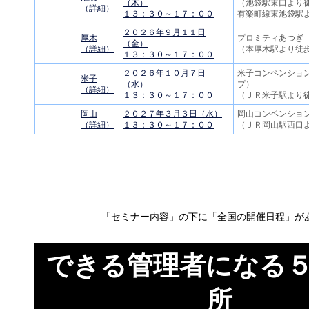
（木）
（池袋駅東口より徒
（詳細）
１３：３０～１７：００
有楽町線東池袋駅
２０２６年９月１１日
厚木
プロミティあつぎ
（金）
（詳細）
（本厚木駅より徒
１３：３０～１７：００
２０２６年１０月７日
米子コンベンショ
米子
（水）
プ）
（詳細）
１３：３０～１７：００
（ＪＲ米子駅より
岡山
２０２７年３月３日（水）
岡山コンベンショ
（詳細）
１３：３０～１７：００
（ＪＲ岡山駅西口
「セミナー内容」の下に「全国の開催日程」が
できる管理者になる
所