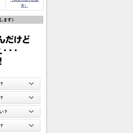
（神奈川県小田原
市）
します）
？
？
い？
？