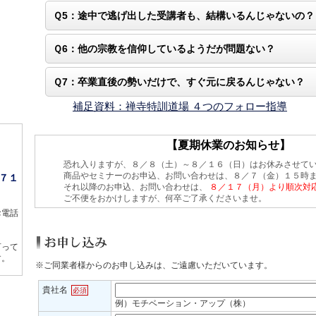
Ｑ5：途中で逃げ出した受講者も、結構いるんじゃないの？
Ｑ6：他の宗教を信仰しているようだが問題ない？
Ｑ7：卒業直後の勢いだけで、すぐ元に戻るんじゃない？
補足資料：禅寺特訓道場 ４つのフォロー指導
【夏期休業のお知らせ】
恐れ入りますが、８／８（土）～８／１６（日）はお休みさせて
商品やセミナーのお申込、お問い合わせは、８／７（金）１５時
７１
それ以降のお申込、お問い合わせは、
８／１７（月）より順次対
ご不便をおかけしますが、何卒ご了承くださいませ。
お電話
言って
す。
※ご同業者様からのお申し込みは、ご遠慮いただいています。
貴社名
必須
例）モチベーション・アップ（株）