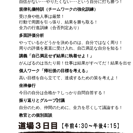
自信がない･･･やりたくない･･･という自分に打ち勝つ！
規律礼儀特訓（チームワークの強化訓練）
受け身や他人事は厳禁！
行動で周囲を引っ張り、結果を勝ち取る！
全力の行進訓練（合否判定あり）
多面評価分析
やっているかどうかを決めるのは、自分ではなく周り！
周りの評価を素直に受け入れ、自己満足な自分を知る！
講義「自己満足せず結果に執着せよ！」
がんばるのは当たり前！仕事は結果がすべてだ！結果を出せ
個人ワーク「帰社後の目標を考える」
高い目標を自ら立てて、達成するための策を考えよ！
坐禅修行
今日の自分は合格か？しっかり自問自答する！
振り返りとグループ討議
自分のため、仲間のために、全力を尽くして議論する！
教官との個別面談