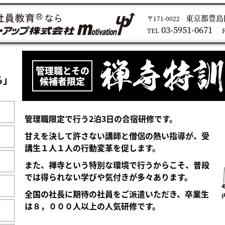
東京都豊島区
〒171-0022
03-5951-0671
TEL
管理職とその
る」
候補者限定
管理職限定で行う2泊3日の合宿研修です。
甘えを決して許さない講師と僧侶の熱い指導が、受
講生１人１人の行動変革を促します。
また、禅寺という特別な環境で行うからこそ、普段
では得られない学びや気付きが多々あります。
全国の社長に期待の社員をご派遣いただき、卒業生
は８，０００人以上の人気研修です。