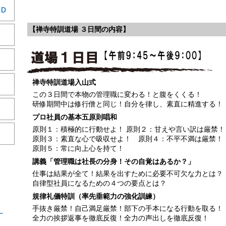
Ｄ
【禅寺特訓道場 ３日間の内容】
禅寺特訓道場入山式
この３日間で本物の管理職に変わる！と腹をくくる！
研修期間中は修行僧と同じ！自分を律し、素直に精進する！
プロ社員の基本五原則唱和
原則１：積極的に行動せよ！ 原則２：甘えや言い訳は厳禁！
原則３：素直な心で吸収せよ！ 原則４：不平不満は厳禁！
原則５：常に向上心を持て！
講義「管理職は社長の分身！その自覚はあるか？」
仕事は結果が全て！結果を出すために必要不可欠な力とは？
自律型社員になるための４つの要点とは？
規律礼儀特訓（率先垂範力の強化訓練）
手抜き厳禁！自己満足厳禁！部下の手本になる行動を取る！
ー
全力の挨拶返事を徹底反復！全力の声出しを徹底反復！