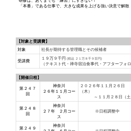
研修は、あくまでも「練習」にすぎない！
「本番」である仕事で、大きな成果を上げる強い決意で解散
【対象と受講費】
対象
社長が期待する管理職とその候補者
１９万９千円
(税込 ２１万８千９百円)
受講費
（テキスト代・禅寺宿泊食事代・アフターフォ
【開催日程】
神奈川
２０２６年１１月２６日
第２４７
２６年１１月コー
（木）
回
ス
～１１月２８日（土
神奈川
第２４８
２７年 ２月コー
※日程調整中
回
ス
神奈川
第２４９