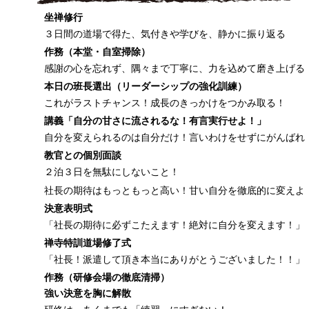
坐禅修行
３日間の道場で得た、気付きや学びを、静かに振り返る
作務（本堂・自室掃除）
感謝の心を忘れず、隅々まで丁寧に、力を込めて磨き上げる
本日の班長選出（リーダーシップの強化訓練）
これがラストチャンス！成長のきっかけをつかみ取る！
講義「自分の甘さに流されるな！有言実行せよ！」
自分を変えられるのは自分だけ！言いわけをせずにがんばれ
教官との個別面談
２泊３日を無駄にしないこと！
社長の期待はもっともっと高い！甘い自分を徹底的に変えよ
決意表明式
「社長の期待に必ずこたえます！絶対に自分を変えます！」
禅寺特訓道場修了式
「社長！派遣して頂き本当にありがとうございました！！」
作務（研修会場の徹底清掃）
強い決意を胸に解散