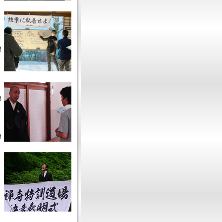
！
！
！