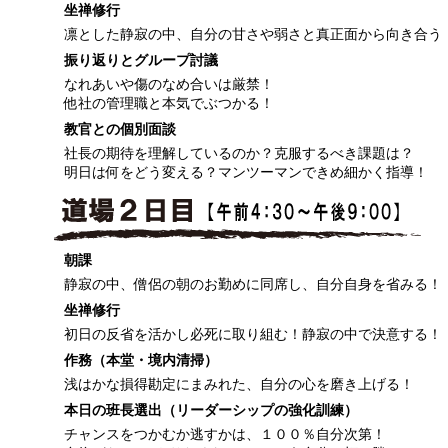
坐禅修行
凛とした静寂の中、自分の甘さや弱さと真正面から向き合う
振り返りとグループ討議
なれあいや傷のなめ合いは厳禁！
他社の管理職と本気でぶつかる！
教官との個別面談
社長の期待を理解しているのか？克服するべき課題は？
明日は何をどう変える？マンツーマンできめ細かく指導！
朝課
静寂の中、僧侶の朝のお勤めに同席し、自分自身を省みる！
坐禅修行
初日の反省を活かし必死に取り組む！静寂の中で決意する！
作務（本堂・境内清掃）
浅はかな損得勘定にまみれた、自分の心を磨き上げる！
本日の班長選出（リーダーシップの強化訓練）
チャンスをつかむか逃すかは、１００％自分次第！