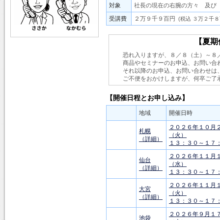
対象
社長の現在の右腕の方々 及び
受講費
２万９千９百円
(税込 ３万２千８
【夏期
恐れ入りますが、８／８（土）～８
商品やセミナーのお申込、お問い合
それ以降のお申込、お問い合わせは
ご不便をおかけしますが、何卒ご了
【開催日程とお申し込み】
地域
開催日時
２０２６年１０月
札幌
（火）
（詳細）
１３：３０～１７
２０２６年１１月
仙台
（水）
（詳細）
１３：３０～１７
２０２６年１１月
大宮
（火）
（詳細）
１３：３０～１７
２０２６年９月１
池袋