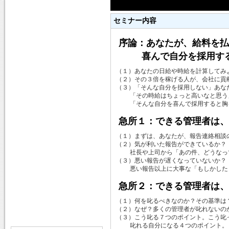
セミナー内容
序論：あなたが、給料を払
喜んで自分を採用する
（１）あなたの日給や時給を計算してみ
（２）その３倍を稼げる人が、会社に貢
（３）「そんな自分を採用しない」あな
「その時給はちょっと高いなと思う
「そんな自分を喜んで採用すると胸を
急所１：できる管理者は、
（１）まずは、あなたが、報告連絡相談
（２）気が利いた報告ができているか？
社長や上司から「あの件、どうなって
（３）悪い報告が遅くなっていないか？
悪い報告以上に大事な「もしかしたら
急所２：できる管理者は、
（１）何を叱るべきなのか？その基準は
（２）なぜ？多くの管理者が叱れないの
（３）こう叱る７つのポイント。こう叱
叱れる自分になる４つのポイント。