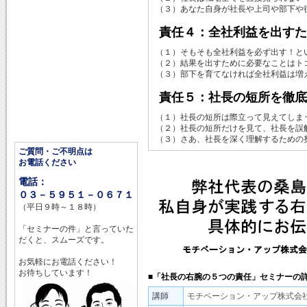
（３）あなた自身が社長や上司や部下や
責任４：全社利益を出すた
（１）そもそも全社利益を必ず出す！と
（２）結果を出すために必要なことはト
（３）部下を育てなければ全社利益は増
責任５：社長の短所を徹底
（１）社長の短所は際立って見えてしま
（２）社長の短所だけを見て、社長を誤
（３）さあ、社長を深く理解するための
ご質問・ご不明点は
お電話ください
電話：
０３－５９５１－０６７１
（平日９時～１８時）
「セミナーの件」と言っていた
だくと、スムーズです。
お気軽にお電話ください！
お待ちしています！
■「社長の右腕の５つの責任」セミナーの
講師
モチベーション・アップ株式会