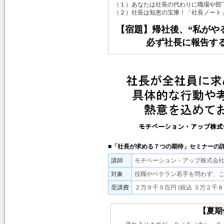
（１）あなたは社長の代わりに職場や部
（２）社長は知恵の宝庫！「社長ノート
【宿題】帰社後、“私がや
必ず社長に報告する
■「社長が求める７つの期待」セミナーの
講師
モチベーション・アップ株式会
対象
役職やベテラン若手を問わず、
受講費
２万９千９百円 (税込 ３万２千８
【夏期