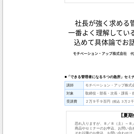
社長が強く求める
一番よく理解してい
込めて具体論でお話
モチベーション・アップ株式会社 代
■「できる管理者になる５つの急所」セミ
講師
モチベーション・アップ株式
対象
取締役・部長・次長・課長・
受講費
２万９千９百円
(税込 ３万２
【夏期
恐れ入りますが、８／８（土）～８
商品やセミナーのお申込、お問い合
それ以降のお申込、お問い合わせは