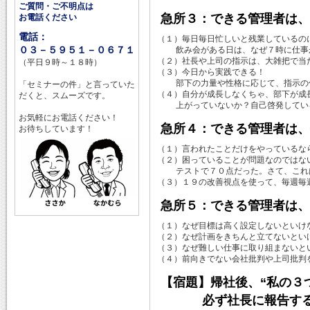
ご質問・ご不明点は
急所３：できる管理者は、
お電話ください
電話：
（１）毎日毎日忙しいと残業しているの
０３－５９５１－０６７１
飲み会がある日は、なぜ７時に仕事
（２）社長や上司の指示は、大雑把で当
（平日９時～１８時）
（３）今日から実践できる！
部下の力量や性格に応じて、指示の仕
「セミナーの件」と言っていた
（４）自分が成長しなくちゃ、部下が成
だくと、スムーズです。
上がっていないか？自己啓発してい
お気軽にお電話ください！
急所４：できる管理者は、
お待ちしています！
（１）言われたことだけをやっているな
（２）困っていることが問題なのではな
テストで７０点だった。さて、これ
（３）１９の改善視点を使って、毎週毎
急所５：できる管理者は、
（１）なぜ目標は高く設定しないといけ
（２）なぜ計画をきちんと立てないとい
（３）なぜ難しい仕事に取り組まないと
（４）前向きでない会社批判や上司批判
【宿題】帰社後、“私の３
必ず社長に報告する