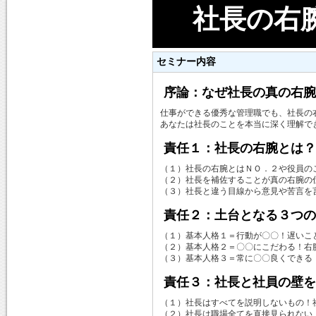
社長の右
セミナー内容
序論：なぜ社長の真の右腕
仕事ができる優秀な管理職でも、社長の
あなたは社長のことを本当に深く理解で
責任１：社長の右腕とは？
（１）社長の右腕とはＮＯ．２や役員の
（２）社長を補佐することが真の右腕の
（３）社長と違う目線から意見や苦言を
責任２：土台となる３つの
（１）基本人格１＝行動が〇〇！遅いこ
（２）基本人格２＝〇〇にこだわる！右
（３）基本人格３＝常に〇〇良くできる
責任３：社長と社員の壁を
（１）社長はすべてを説明しないもの！
（２）社長は職場全てを直接見られない