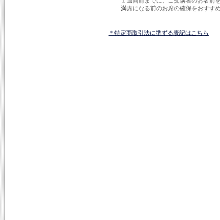
１週間前までに、ご受講者のお名前
満席になる前のお席の確保をおすす
＊特定商取引法に準ずる表記はこちら