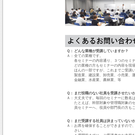
Ｑ：
どんな業種が受講していますか？
Ａ：
全ての業種です。
各セミナーの内容通り、３つのセミ
どの業種の方もセミナーの内容を現
ほんの一部ですが、これまでご受講
製造業、建設業、卸売業、小売業、
金融業、水産業、農林業、等
Ｑ：
まだ役職のない社員を受講させたい
Ａ：
大丈夫です。毎回のセミナーに数名
たとえば、幹部対象や管理職対象の
員セミナーへ、役員や部門長の方も
Ｑ：
まだ受講する社員は決まっていない
Ａ：
お席を確保することができますので
さい。